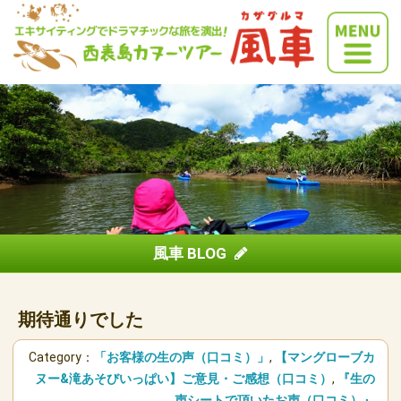
風車 BLOG
期待通りでした
Category：
「お客様の生の声（口コミ）」
,
【マングローブカ
ヌー&滝あそびいっぱい】ご意見・ご感想（口コミ）
,
『生の
声シートで頂いたお声（口コミ）』