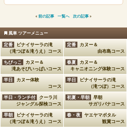
«
前の記事
一覧へ
次の記事
»
風車 ツアーメニュー
定番
ピナイサーラの滝
定番
カヌー＆
（滝つぼ＆滝うえ）コース
由布島コース
ちびっこ
カヌー＆
春夏
カヌー＆
滝あそびいっぱいコース
キャニオニング体験コース
半日
カヌー体験
半日
ピナイサーラの滝
コース
（滝つぼ）コース
半日・ランチ付
クーラ川
初夏・早朝
早朝
ジャングル探検コース
サガリバナコース
早朝
ピナイサーラの滝
春・夜
ヤエヤマボタル
（滝つぼ＆滝うえ）コース
観賞コース