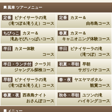
風車 ツアーメニュー
定番
ピナイサーラの滝
定番
カヌー＆
（滝つぼ＆滝うえ）コース
由布島コース
ちびっこ
カヌー＆
春夏
カヌー＆
滝あそびいっぱいコース
キャニオニング体験コース
半日
カヌー体験
半日
ピナイサーラの滝
コース
（滝つぼ）コース
半日・ランチ付
クーラ川
初夏・早朝
早朝
ジャングル探検コース
サガリバナコース
早朝
ピナイサーラの滝
春・夜
ヤエヤマボタル
（滝つぼ＆滝うえ）コース
観賞コース
春夏・夜
西表島ナイト
秋冬・早朝
ユツンの滝
おさんぽコース
ハイキングコース
メニュー