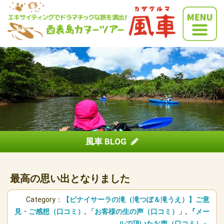
風車 BLOG
最高の思い出となりました
Category：
【ピナイサーラの滝（滝つぼ＆滝うえ）】ご意
見・ご感想（口コミ）
,
「お客様の生の声（口コミ）」
,
『メー
ルで頂いたお声（口コミ）』