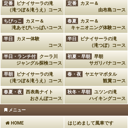
定番
ピナイサーラの滝
定番
カヌー＆
（滝つぼ＆滝うえ）コース
由布島コース
ちびっこ
カヌー＆
春夏
カヌー＆
滝あそびいっぱいコース
キャニオニング体験コース
半日
カヌー体験
半日
ピナイサーラの滝
コース
（滝つぼ）コース
半日・ランチ付
クーラ川
初夏・早朝
早朝
ジャングル探検コース
サガリバナコース
早朝
ピナイサーラの滝
春・夜
ヤエヤマボタル
（滝つぼ＆滝うえ）コース
観賞コース
春夏・夜
西表島ナイト
秋冬・早朝
ユツンの滝
おさんぽコース
ハイキングコース
メニュー
HOME
はじめまして風車です