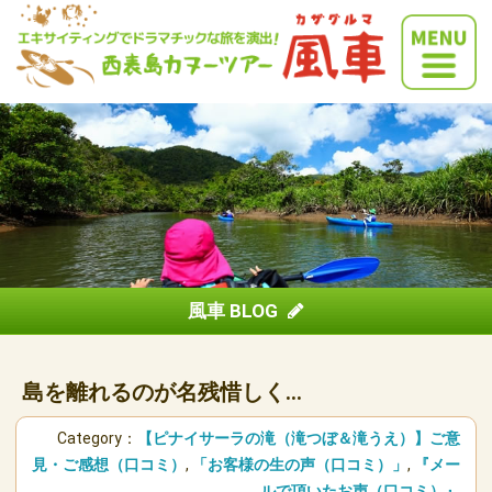
風車 BLOG
島を離れるのが名残惜しく…
Category：
【ピナイサーラの滝（滝つぼ＆滝うえ）】ご意
見・ご感想（口コミ）
,
「お客様の生の声（口コミ）」
,
『メー
ルで頂いたお声（口コミ）』