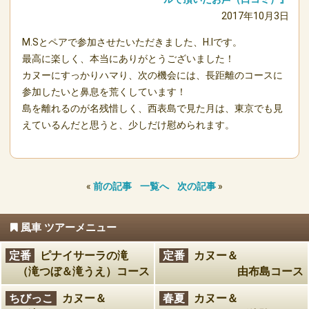
2017年10月3日
M.Sとペアで参加させたいただきました、H.Iです。
最高に楽しく、本当にありがとうございました！
カヌーにすっかりハマり、次の機会には、長距離のコースに
参加したいと鼻息を荒くしています！
島を離れるのが名残惜しく、西表島で見た月は、東京でも見
えているんだと思うと、少しだけ慰められます。
«
前の記事
一覧へ
次の記事
»
風車 ツアーメニュー
定番
ピナイサーラの滝
定番
カヌー＆
（滝つぼ＆滝うえ）コース
由布島コース
ちびっこ
カヌー＆
春夏
カヌー＆