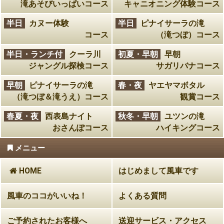
滝あそびいっぱいコース
キャニオニング体験コース
半日
カヌー体験
半日
ピナイサーラの滝
コース
（滝つぼ）コース
半日・ランチ付
クーラ川
初夏・早朝
早朝
ジャングル探検コース
サガリバナコース
早朝
ピナイサーラの滝
春・夜
ヤエヤマボタル
（滝つぼ＆滝うえ）コース
観賞コース
春夏・夜
西表島ナイト
秋冬・早朝
ユツンの滝
おさんぽコース
ハイキングコース
メニュー
HOME
はじめまして風車です
風車のココがいいね！
よくある質問
ご予約されたお客様へ
送迎サービス・アクセス