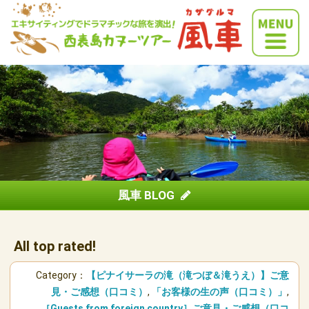
風車 BLOG
All top rated!
Category：
【ピナイサーラの滝（滝つぼ＆滝うえ）】ご意
見・ご感想（口コミ）
,
「お客様の生の声（口コミ）」
,
［Guests from foreign country］ご意見・ご感想（口コ