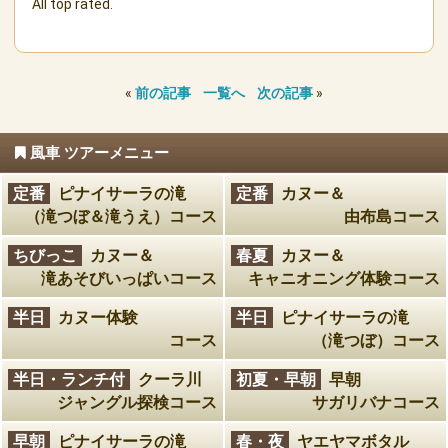
All top rated.
«
前の記事
一覧へ
次の記事
»
風車 ツアーメニュー
定番
ピナイサーラの滝
定番
カヌー＆
（滝つぼ＆滝うえ）コース
由布島コース
ちびっこ
カヌー＆
春夏
カヌー＆
滝あそびいっぱいコース
キャニオニング体験コース
半日
カヌー体験
半日
ピナイサーラの滝
コース
（滝つぼ）コース
半日・ランチ付
クーラ川
初夏・早朝
早朝
ジャングル探検コース
サガリバナコース
早朝
ピナイサーラの滝
春・夜
ヤエヤマボタル