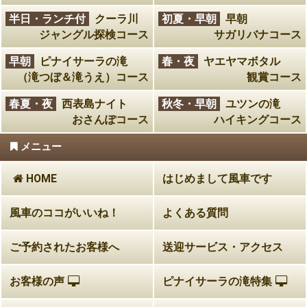
半日・ランチ付
クーラ川
初夏・早朝
早朝
ジャングル探検コース
サガリバナコース
早朝
ピナイサーラの滝
春・夜
ヤエヤマボタル
（滝つぼ＆滝うえ）コース
観賞コース
春夏・夜
西表島ナイト
秋冬・早朝
ユツンの滝
おさんぽコース
ハイキングコース
メニュー
HOME
はじめまして風車です
風車のココがいいね！
よくある質問
ご予約されたお客様へ
送迎サービス・アクセス
お客様の声
ピナイサーラの滝特集