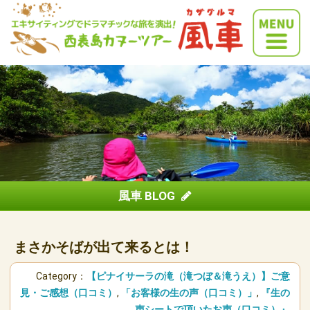
風車 BLOG
まさかそばが出て来るとは！
Category：
【ピナイサーラの滝（滝つぼ＆滝うえ）】ご意
見・ご感想（口コミ）
,
「お客様の生の声（口コミ）」
,
『生の
声シートで頂いたお声（口コミ）』