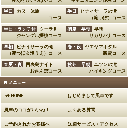
滝あそびいっぱいコース
キャニオニング体験コース
半日
カヌー体験
半日
ピナイサーラの滝
コース
（滝つぼ）コース
半日・ランチ付
クーラ川
初夏・早朝
早朝
ジャングル探検コース
サガリバナコース
早朝
ピナイサーラの滝
春・夜
ヤエヤマボタル
（滝つぼ＆滝うえ）コース
観賞コース
春夏・夜
西表島ナイト
秋冬・早朝
ユツンの滝
おさんぽコース
ハイキングコース
メニュー
HOME
はじめまして風車です
風車のココがいいね！
よくある質問
ご予約されたお客様へ
送迎サービス・アクセス