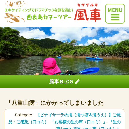
風車 BLOG
「八重山病」にかかってしまいました
Category：
【ピナイサーラの滝（滝つぼ＆滝うえ）】ご意
見・ご感想（口コミ）
,
「お客様の生の声（口コミ）」
,
『生の
声シートで頂いたお声（口コミ）』