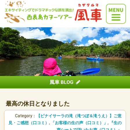
風車 BLOG
最高の休日となりました
Category：
【ピナイサーラの滝（滝つぼ＆滝うえ）】ご意
見・ご感想（口コミ）
,
「お客様の生の声（口コミ）」
,
『生の
声シートで頂いたお声（口コミ）』