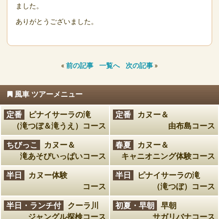
ました。
ありがとうございました。
«
前の記事
一覧へ
次の記事
»
風車 ツアーメニュー
定番
ピナイサーラの滝
定番
カヌー＆
（滝つぼ＆滝うえ）コース
由布島コース
ちびっこ
カヌー＆
春夏
カヌー＆
滝あそびいっぱいコース
キャニオニング体験コース
半日
カヌー体験
半日
ピナイサーラの滝
コース
（滝つぼ）コース
半日・ランチ付
クーラ川
初夏・早朝
早朝
ジャングル探検コース
サガリバナコース