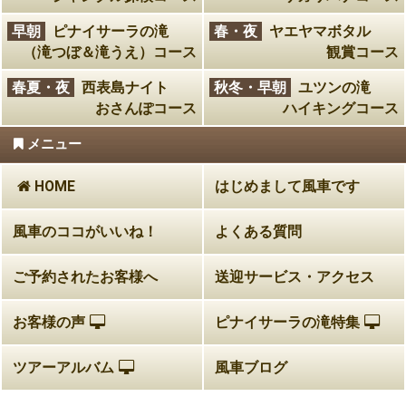
早朝
ピナイサーラの滝
春・夜
ヤエヤマボタル
（滝つぼ＆滝うえ）コース
観賞コース
春夏・夜
西表島ナイト
秋冬・早朝
ユツンの滝
おさんぽコース
ハイキングコース
メニュー
HOME
はじめまして風車です
風車のココがいいね！
よくある質問
ご予約されたお客様へ
送迎サービス・アクセス
お客様の声
ピナイサーラの滝特集
ツアーアルバム
風車ブログ