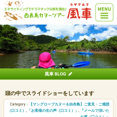
風車 BLOG
頭の中でスライドショーをしています
Category：
【マングローブカヌー＆由布島】ご意見・ご感想
（口コミ）
,
「お客様の生の声（口コミ）」
,
『メールで頂いた
お声（口コミ）』