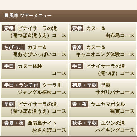
風車 ツアーメニュー
定番
ピナイサーラの滝
定番
カヌー＆
（滝つぼ＆滝うえ）コース
由布島コース
ちびっこ
カヌー＆
春夏
カヌー＆
滝あそびいっぱいコース
キャニオニング体験コース
半日
カヌー体験
半日
ピナイサーラの滝
コース
（滝つぼ）コース
半日・ランチ付
クーラ川
初夏・早朝
早朝
ジャングル探検コース
サガリバナコース
早朝
ピナイサーラの滝
春・夜
ヤエヤマボタル
（滝つぼ＆滝うえ）コース
観賞コース
春夏・夜
西表島ナイト
秋冬・早朝
ユツンの滝
おさんぽコース
ハイキングコース