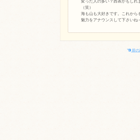
変った人の多い？西表かもしれ
（笑）
海も山も大好きです。これから
魅力をアナウンスして下さいね～
前の