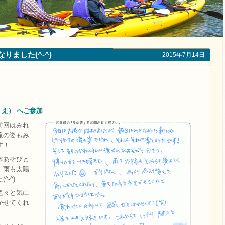
りました(^-^)
2015年7月14日
うえ）
へご参加
前回はみれ
滝の姿もみ
す！
水あそびと
、雨も太陽
-^)
色々と気に
かせてくれ