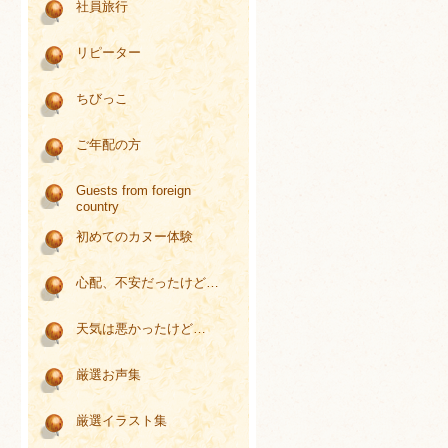
社員旅行
リピーター
ちびっこ
ご年配の方
Guests from foreign
country
初めてのカヌー体験
心配、不安だったけど…
天気は悪かったけど…
厳選お声集
厳選イラスト集