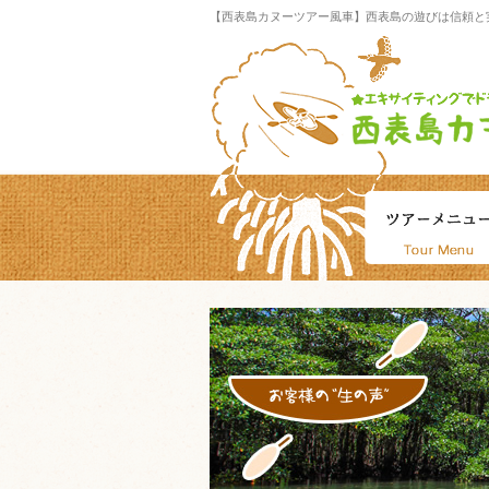
【西表島カヌーツアー風車】西表島の遊びは信頼と