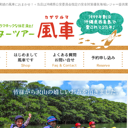
実績の風車におまかせ！＜当店は沖縄県公安委員会指定の安全対策優良海域レジャー提供業