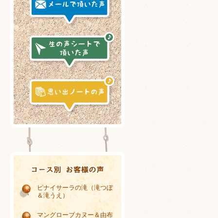
ピナイサーラの滝（滝つぼ
＆滝うえ）
マングローブカヌー＆由布