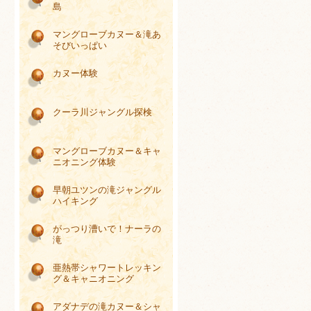
島
マングローブカヌー＆滝あ
そびいっぱい
カヌー体験
クーラ川ジャングル探検
マングローブカヌー＆キャ
ニオニング体験
早朝ユツンの滝ジャングル
ハイキング
がっつり漕いで！ナーラの
滝
亜熱帯シャワートレッキン
グ＆キャニオニング
アダナデの滝カヌー＆シャ