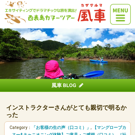
風車 BLOG
インストラクターさんがとても親切で明るか
った
Category：
「お客様の生の声（口コミ）」
,
【マングローブカ
ヌー&キャニオニング体験】ご意見・ご感想（口コミ）
,
［社