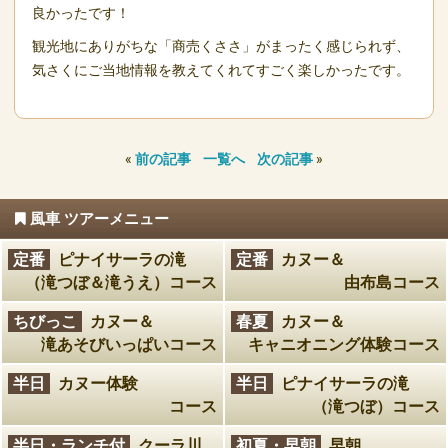
良かったです！
観光地にありがちな「商売くささ」がまったく感じられず、
気さくにご当地情報を教えてくれてすごく楽しかったです。
«
前の記事
一覧へ
次の記事
»
風車 ツアーメニュー
定番
ピナイサーラの滝
定番
カヌー＆
（滝つぼ＆滝うえ）コース
由布島コース
ちびっこ
カヌー＆
春夏
カヌー＆
滝あそびいっぱいコース
キャニオニング体験コース
半日
カヌー体験
半日
ピナイサーラの滝
コース
（滝つぼ）コース
半日・ランチ付
クーラ川
初夏・早朝
早朝