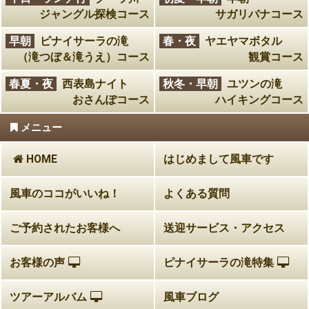
ジャングル探検コース
サガリバナコース
早朝
ピナイサーラの滝
春・夜
ヤエヤマボタル
（滝つぼ＆滝うえ）コース
観賞コース
春夏・夜
西表島ナイト
秋冬・早朝
ユツンの滝
おさんぽコース
ハイキングコース
メニュー
HOME
はじめまして風車です
風車のココがいいね！
よくある質問
ご予約されたお客様へ
送迎サービス・アクセス
お客様の声
ピナイサーラの滝特集
ツアーアルバム
風車ブログ