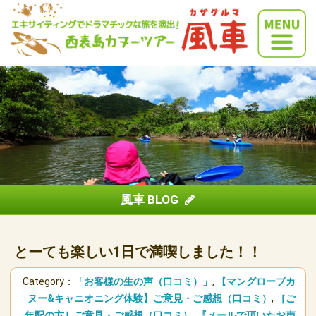
風車 BLOG
とーても楽しい1日で満喫しました！！
Category：
「お客様の生の声（口コミ）」
,
【マングローブカ
ヌー&キャニオニング体験】ご意見・ご感想（口コミ）
,
［ご
年配の方］ご意見・ご感想（口コミ）
,
『メールで頂いたお声