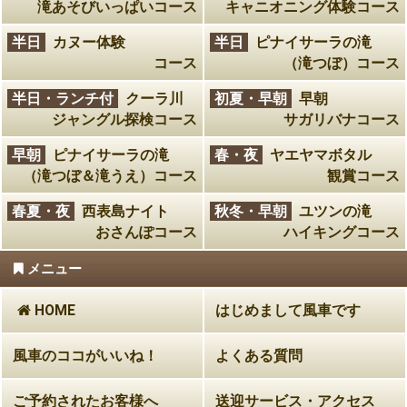
滝あそびいっぱいコース
キャニオニング体験コース
半日
カヌー体験
半日
ピナイサーラの滝
コース
（滝つぼ）コース
半日・ランチ付
クーラ川
初夏・早朝
早朝
ジャングル探検コース
サガリバナコース
早朝
ピナイサーラの滝
春・夜
ヤエヤマボタル
（滝つぼ＆滝うえ）コース
観賞コース
春夏・夜
西表島ナイト
秋冬・早朝
ユツンの滝
おさんぽコース
ハイキングコース
メニュー
HOME
はじめまして風車です
風車のココがいいね！
よくある質問
ご予約されたお客様へ
送迎サービス・アクセス