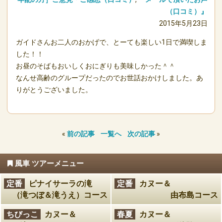
（口コミ）』
2015年5月23日
ガイドさんお二人のおかげで、とーても楽しい1日で満喫しま
した！！
お昼のそばもおいしくおにぎりも美味しかった＾＾
なんせ高齢のグループだったのでお世話おかけしました。あ
りがとうございました。
«
前の記事
一覧へ
次の記事
»
風車 ツアーメニュー
定番
ピナイサーラの滝
定番
カヌー＆
（滝つぼ＆滝うえ）コース
由布島コース
ちびっこ
カヌー＆
春夏
カヌー＆