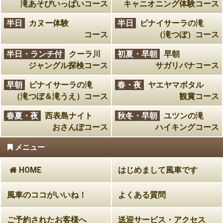
滝あそびいっぱいコース
キャニオニング体験コース
半日
カヌー体験
半日
ピナイサーラの滝
コース
（滝つぼ）コース
半日・ランチ付
クーラ川
初夏・早朝
早朝
ジャングル探検コース
サガリバナコース
早朝
ピナイサーラの滝
春・夜
ヤエヤマボタル
（滝つぼ＆滝うえ）コース
観賞コース
春夏・夜
西表島ナイト
秋冬・早朝
ユツンの滝
おさんぽコース
ハイキングコース
メニュー
HOME
はじめまして風車です
風車のココがいいね！
よくある質問
ご予約されたお客様へ
送迎サービス・アクセス