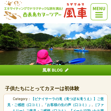
風車 BLOG
子供たちにとってカヌーは初体験
Category：
【ピナイサーラの滝（滝つぼ＆滝うえ）】ご意
見・ご感想（口コミ）
,
「お客様の生の声（口コミ）」
,
［ファ
ミリー］ご意見・ご感想（口コミ）
,
『メールで頂いたお声