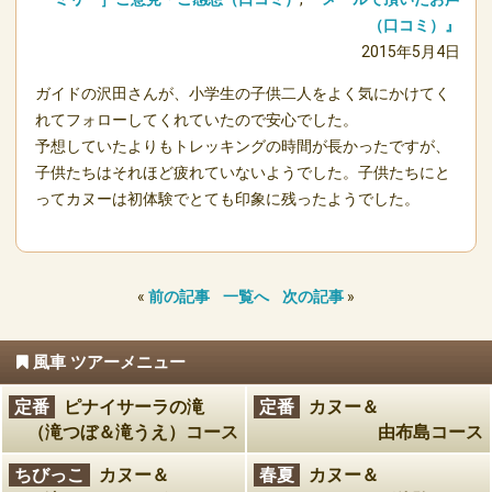
（口コミ）』
2015年5月4日
ガイドの沢田さんが、小学生の子供二人をよく気にかけてく
れてフォローしてくれていたので安心でした。
予想していたよりもトレッキングの時間が長かったですが、
子供たちはそれほど疲れていないようでした。子供たちにと
ってカヌーは初体験でとても印象に残ったようでした。
«
前の記事
一覧へ
次の記事
»
風車 ツアーメニュー
定番
ピナイサーラの滝
定番
カヌー＆
（滝つぼ＆滝うえ）コース
由布島コース
ちびっこ
カヌー＆
春夏
カヌー＆