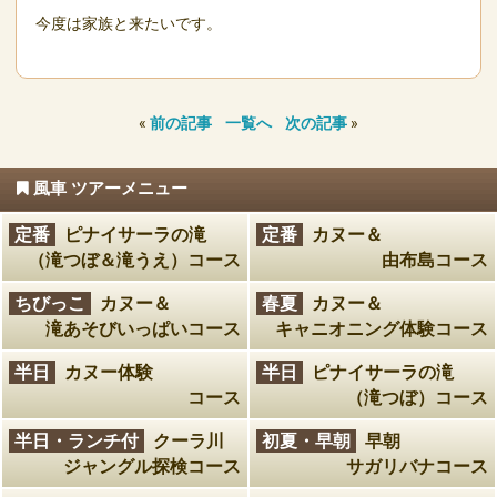
今度は家族と来たいです。
«
前の記事
一覧へ
次の記事
»
風車 ツアーメニュー
定番
ピナイサーラの滝
定番
カヌー＆
（滝つぼ＆滝うえ）コース
由布島コース
ちびっこ
カヌー＆
春夏
カヌー＆
滝あそびいっぱいコース
キャニオニング体験コース
半日
カヌー体験
半日
ピナイサーラの滝
コース
（滝つぼ）コース
半日・ランチ付
クーラ川
初夏・早朝
早朝
ジャングル探検コース
サガリバナコース