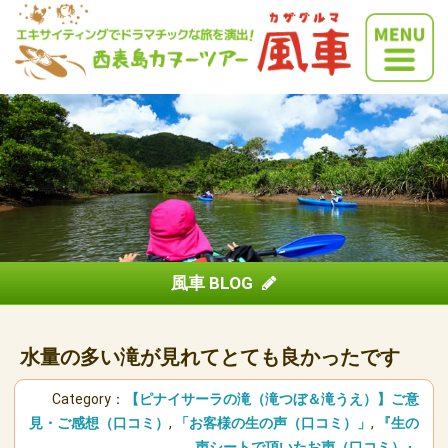
風車 BLOG
水量の多い滝が見れてとても良かったです
Category：
【ピナイサーラの滝（滝つぼ＆滝うえ）】ご意
見・ご感想（口コミ）
,
「お客様の生の声（口コミ）」
,
『生の
声シートで頂いたお声（口コミ）』