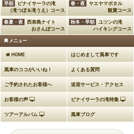
早朝
ピナイサーラの滝
春・夜
ヤエヤマボタル
（滝つぼ＆滝うえ）コース
観賞コース
春夏・夜
西表島ナイト
秋冬・早朝
ユツンの滝
おさんぽコース
ハイキングコース
メニュー
HOME
はじめまして風車です
風車のココがいいね！
よくある質問
ご予約されたお客様へ
送迎サービス・アクセス
お客様の声
ピナイサーラの滝特集
ツアーアルバム
風車ブログ