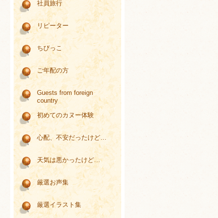
社員旅行
リピーター
ちびっこ
ご年配の方
Guests from foreign
country
初めてのカヌー体験
心配、不安だったけど…
天気は悪かったけど…
厳選お声集
厳選イラスト集