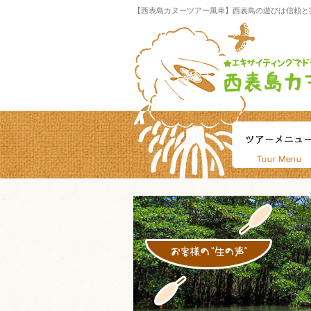
【西表島カヌーツアー風車】西表島の遊びは信頼と