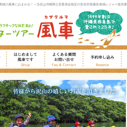
実績の風車におまかせ！＜当店は沖縄県公安委員会指定の安全対策優良海域レジャー提供業