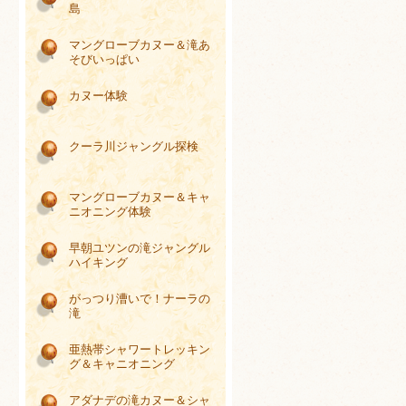
島
マングローブカヌー＆滝あ
そびいっぱい
カヌー体験
クーラ川ジャングル探検
マングローブカヌー＆キャ
ニオニング体験
早朝ユツンの滝ジャングル
ハイキング
がっつり漕いで！ナーラの
滝
亜熱帯シャワートレッキン
グ＆キャニオニング
アダナデの滝カヌー＆シャ