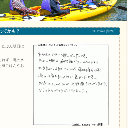
さってかも？
2015年1月29日
。たぶん明日は
られず、滝の水
お昼ごはんやお
。