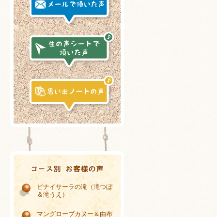
ピナイサーラの滝（滝つぼ
＆滝うえ）
マングローブカヌー＆由布